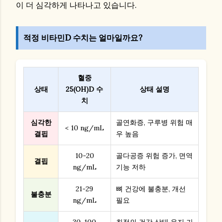
이 더 심각하게 나타나고 있습니다.
적정 비타민D 수치는 얼마일까요?
혈중
상태
25(OH)D 수
상태 설명
치
심각한
골연화증, 구루병 위험 매
< 10 ng/mL
결핍
우 높음
10-20
골다공증 위험 증가, 면역
결핍
ng/mL
기능 저하
21-29
뼈 건강에 불충분, 개선
불충분
ng/mL
필요
30-100
최적의 건강 상태 유지 가