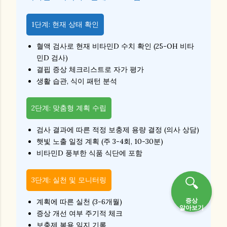
1단계: 현재 상태 확인
혈액 검사로 현재 비타민D 수치 확인 (25-OH 비타
민D 검사)
결핍 증상 체크리스트로 자가 평가
생활 습관, 식이 패턴 분석
2단계: 맞춤형 계획 수립
검사 결과에 따른 적정 보충제 용량 결정 (의사 상담)
햇빛 노출 일정 계획 (주 3-4회, 10-30분)
비타민D 풍부한 식품 식단에 포함
🔍
🔍
3단계: 실천 및 모니터링
증상
증상
계획에 따른 실천 (3-6개월)
알아보기
알아보기
증상 개선 여부 주기적 체크
보충제 복용 일지 기록