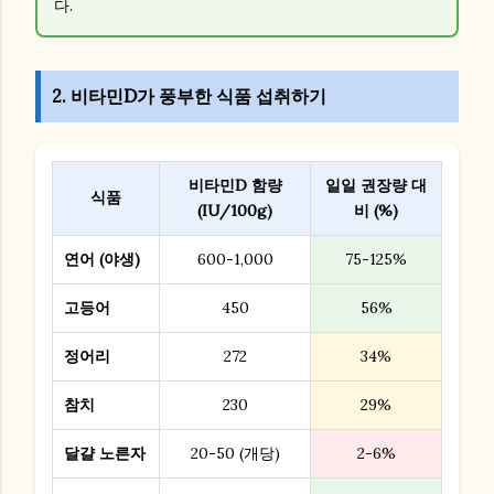
다.
2. 비타민D가 풍부한 식품 섭취하기
비타민D 함량
일일 권장량 대
식품
(IU/100g)
비 (%)
연어 (야생)
600-1,000
75-125%
고등어
450
56%
정어리
272
34%
참치
230
29%
달걀 노른자
20-50 (개당)
2-6%