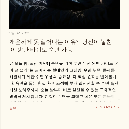
5월 02, 2025
개운하게 못 일어나는 이유? | 당신이 놓친
'이것'만 바꿔도 숙면 가능
🌙 오늘 밤, 꿀잠 예약! | 숙면을 위한 수면 위생 완벽 가이드 📌
이 글 요약: 본 글에서는 현대인의 고질병 '수면 부족' 문제를
해결하기 위한 수면 위생의 중요성 과 핵심 원칙을 알아봅니
다. 숙면을 돕는 침실 환경 조성법 부터 일상생활 속 수면 습관
개선 노하우까지, 오늘 밤부터 바로 실천할 수 있는 구체적인
방법을 제시합니다. 건강한 수면을 되찾고 싶은 모든 분들께
유용한 정보입니다. 안녕하세요! 서대문 젠스파 입니다. 밤에
READ MORE »
공유
침대에 누워도 잠이 오지 않거나, 자더라도 자주 깨서 아침에
개운하지 못한 경험, 혹시 있으신가요? 😥 잠 못 드는 밤이 반
복되면 다음 날 컨디션은 물론이고, 장기적으로 건강에도 적신