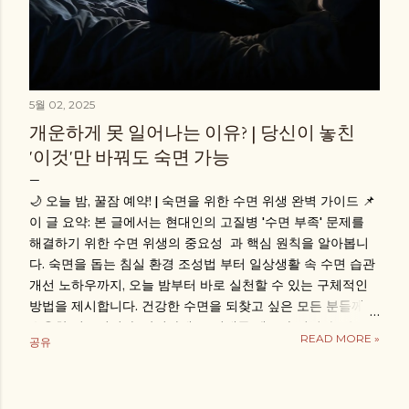
5월 02, 2025
개운하게 못 일어나는 이유? | 당신이 놓친
'이것'만 바꿔도 숙면 가능
🌙 오늘 밤, 꿀잠 예약! | 숙면을 위한 수면 위생 완벽 가이드 📌
이 글 요약: 본 글에서는 현대인의 고질병 '수면 부족' 문제를
해결하기 위한 수면 위생의 중요성 과 핵심 원칙을 알아봅니
다. 숙면을 돕는 침실 환경 조성법 부터 일상생활 속 수면 습관
개선 노하우까지, 오늘 밤부터 바로 실천할 수 있는 구체적인
방법을 제시합니다. 건강한 수면을 되찾고 싶은 모든 분들께
유용한 정보입니다. 안녕하세요! 서대문 젠스파 입니다. 밤에
READ MORE »
공유
침대에 누워도 잠이 오지 않거나, 자더라도 자주 깨서 아침에
개운하지 못한 경험, 혹시 있으신가요? 😥 잠 못 드는 밤이 반
복되면 다음 날 컨디션은 물론이고, 장기적으로 건강에도 적신