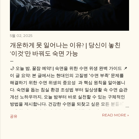
5월 02, 2025
개운하게 못 일어나는 이유? | 당신이 놓친
'이것'만 바꿔도 숙면 가능
🌙 오늘 밤, 꿀잠 예약! | 숙면을 위한 수면 위생 완벽 가이드 📌
이 글 요약: 본 글에서는 현대인의 고질병 '수면 부족' 문제를
해결하기 위한 수면 위생의 중요성 과 핵심 원칙을 알아봅니
다. 숙면을 돕는 침실 환경 조성법 부터 일상생활 속 수면 습관
개선 노하우까지, 오늘 밤부터 바로 실천할 수 있는 구체적인
방법을 제시합니다. 건강한 수면을 되찾고 싶은 모든 분들께
유용한 정보입니다. 안녕하세요! 서대문 젠스파 입니다. 밤에
READ MORE »
공유
침대에 누워도 잠이 오지 않거나, 자더라도 자주 깨서 아침에
개운하지 못한 경험, 혹시 있으신가요? 😥 잠 못 드는 밤이 반
복되면 다음 날 컨디션은 물론이고, 장기적으로 건강에도 적신